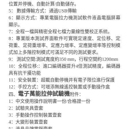
位置并停機、自動計算/自動儲存。
5： 數據傳輸方式：通過USB傳輸
6：顯示方式：專業電腦拉力機測試軟件液晶電腦屏幕
顯示。
7：全程一檔與精密全程七檔力量線性雙校正系統。
8：專業版本測試界面軟件可實現定速度、定位移、定
荷重、定荷重增率、定應力增率、定應變增率等控制模
式加上多階控制模式可滿足不同的測試要求。
9： 測試空間:測試寬度約350 mm，行程空間約1200mm
10：全程位移:：進口編碼器提升4倍測試精度，編碼器
具有抗干擾功能
11：安全裝置：超載自動停機并有電子限位進行保護
12：手控方式：可增添無線遙控裝置或手動操作盒
電子萬能拉伸試驗機
四、
附件：
1：中文使用操作說明書一份/合格證一份
2：試驗夾具壹套
3：手動操作控制裝置壹套
4：大變形裝置壹套
5：液晶品牌電腦壹套