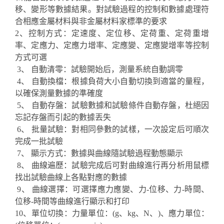
移、變形等數據結果。對試驗過程的控制和數據處理符
合相應金屬材料與非金屬材料家標準的要求
2、控制方式：定速度、定位移、定荷重、定荷重增
率、定應力、定應力增率、定應變、定應變增率等控制
方式可選
3、 自動清零：試驗開始后，測量系統自動調零
4、 自動換檔：根據負荷大小自動切換到適當的量程，
以確保測量數據的準確度
5、 自動存盤：試驗數據和試驗條件自動存盤，杜絕因
忘記存盤而引起的數據丟失
6、 批量試驗：對相同參數的試樣，一次設定后可順次
完成一批試驗
7、 顯示方式：數據與曲線隨試驗過程動態顯示
8、 曲線遍歷：試驗完成后可對曲線進行再分析用鼠標
找出試驗曲線上各點對應的數據
9、 曲線選擇：可選擇應力應變、力-位移、力-時間、
位移-時間等曲線進行顯示和打印
10、單位切換：力量單位：(g、kg、N、)、應力單位：