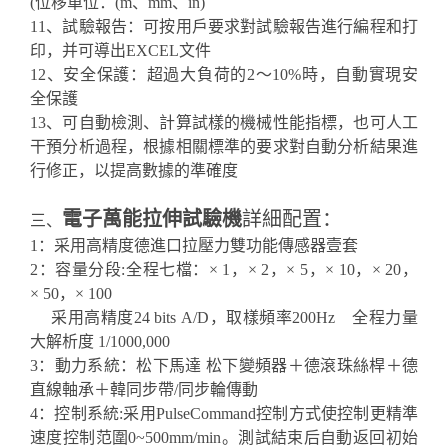
(位移單位：(m、mm、in)
11、試驗報告：可按用戶要求對試驗報告進行編程和打
印，并可導出EXCEL文件
12、安全保護：超過大負荷的2～10%時，自動實現安
全保護
13、可自動檢測、計算試樣的機械性能指標，也可人工
干預分析過程，根據相關標準的要求對自動分析結果進
行修正，以提高數據的準確度
電子萬能拉伸試驗機
詳細配置：
三、
1：采用高精度德進口拉壓力雙功能傳感器壹套
2：容量分段:全程七檔：× 1，× 2，× 5，× 10，× 20，
× 50，× 100
采用高精度24 bits A/D，取樣頻率200Hz 全程力量
大解析度 1/1000,000
3：動力系統：松下馬達 松下變頻器＋德滾珠絲桿＋德
直線軸承＋韓同步帶/同步輪傳動
4：控制系統:采用PulseCommand控制方式使控制更精準
速度控制范圍0~500mm/min。測試結束后自動返回初始