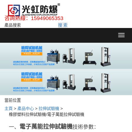
咨詢熱線：15949065353
搜 索
Toggl
navig
當前位置
主頁
>
產品中心
>
拉伸試驗機
>
橡膠塑料拉伸試驗機/電子萬能拉伸試驗機
電子萬能拉伸試驗機
一、
技術參數：