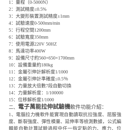
1：量程（0-5000N）
2：測試精度≤0.5%
3：大變形裝置測試精度±1mm
4：試驗速度0-500mm/min
5：行程空間1200mm
6：試驗寬度350mm
7：使用電源220V 50HZ
8：馬達功率400W
9：設備尺寸約560×650×1700mm
10：設備重量約180kg
11：金屬引伸計解析度1/1000
12：金屬引伸計準確度≤0.5％
13：力量放大倍數7段自動切換
14：力量解析度：1/100000
15：位移解析度1/1000
電子萬能拉伸試驗機
軟件功能介紹：
二、
1、電腦拉力機軟件能實現自動讀取抗拉強度、屈服強
度、斷裂強度、彈性模量、延伸率等檢測數據，公式編
輯能自動計算試驗過程中任一指定點的力、應力、位