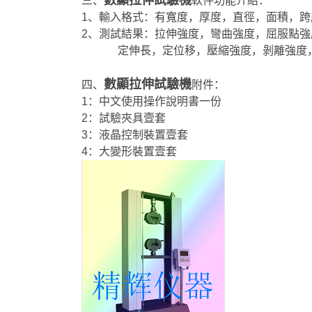
數顯拉伸試驗機
三、
軟件功能介紹：
1、輸入格式：有寬度，厚度，直徑，面積，跨
2、測試結果：拉伸強度，彎曲強度，屈服點
定伸長，定位移，壓縮強度，剝離強度，
數顯拉伸試驗機
四、
附件：
1：中文使用操作說明書一份
2：試驗夾具壹套
3：液晶控制裝置壹套
4：大變形裝置壹套