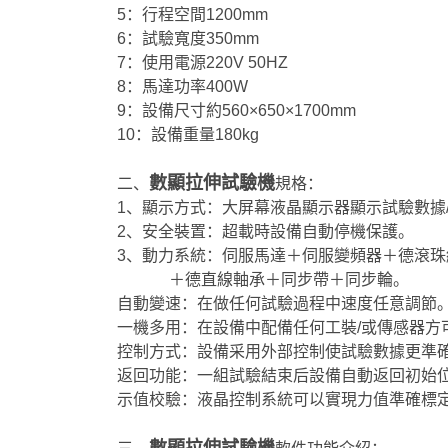
5：行程空間1200mm
6：試驗寬度350mm
7：使用電源220V 50HZ
8：馬達功率400W
9：設備尺寸約560×650×1700mm
10：設備重量180kg
數顯拉伸試驗機
二、
規格：
1、顯示方式：大屏幕液晶顯示器顯示試驗數據
2、安全裝置：超載時設備自動停機保護。
3、動力系統：伺服馬達＋伺服變頻器＋德滾珠
＋德直線軸承＋同步帶＋同步輪。
自動變速：在做任何試驗過程中速度任意調節
一機多用：在設備中配備任何工裝/或傳感器方
控制方式：設備采用外部控制使試驗數據更準
返回功能：一組試驗結束后設備自動返回初始
示值校驗：液晶控制系統可以實現力值準確標