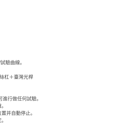
/試驗曲線。
絲杠＋臺灣光桿
。
可進行做任何試驗。
確。
位置并自動停止。
定。