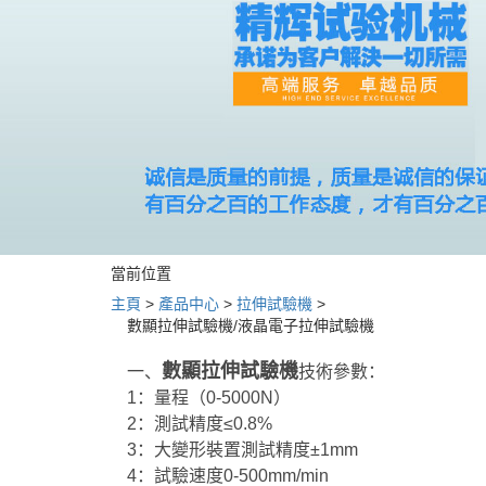
當前位置
主頁
>
產品中心
>
拉伸試驗機
>
數顯拉伸試驗機/液晶電子拉伸試驗機
數顯拉伸試驗機
一、
技術參數：
1：量程（0-5000N）
2：測試精度≤0.8%
3：大變形裝置測試精度±1mm
4：試驗速度0-500mm/min