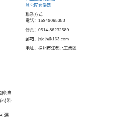
其它配套儀器
聯系方式
電話：15949065353
傳真：0514-86232589
郵箱：jsjdjh@163.com
地址：揚州市江都北工業區
輯能自
屬材料
可選