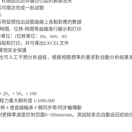
，杜絕因忘記存盤而引起的數據丟失
后可順次完成一批試驗
示
析用鼠標找出試驗曲線上各點對應的數據
-時間、位移-時間等曲線進行顯示和打印
單位：(位移單位：(m、mm、in)
程和打印，并可導出EXCEL文件
動實現安全保護
，也可人工干預分析過程，根據相關標準的要求對自動分析結果
0，× 50，× 100
力量大解析度 1/1000,000
絲桿＋德直線軸承＋韓同步帶/同步輪傳動
使控制更精準速度控制范圍0~500mm/min。測試結束后自動返回初始