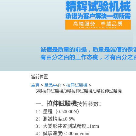
當前位置
主頁
>
產品中心
>
拉伸試驗機
>
5噸拉伸試驗機/3噸拉伸試驗機/1噸拉伸試驗機
拉伸試驗機
一、
技術參數：
1：量程（0-50000N）
2：測試精度≤0.5%
3：大變形裝置測試精度±1mm
4：試驗速度0-500mm/min