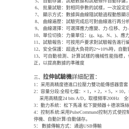
5、 自動存盤：試驗數據和試驗條件自動存盤
6、 批量試驗：對相同參數的試樣，一次設定
7、 顯示方式：數據與曲線隨試驗過程動態顯
8、 曲線遍歷：試驗完成后可對曲線進行再分
9、 曲線選擇：可選擇應力應變、力-位移、力
10、單位切換：力量單位：(g、kg、N、)、應力
11、試驗報告：可按用戶要求對試驗報告進行編
12、安全保護：超過大負荷的2～10%時，自
13、可自動檢測、計算試樣的機械性能指標
正，以提高數據的準確度
拉伸試驗機
詳細配置：
三、
1：采用高精度德進口拉壓力雙功能傳感器壹套
2：容量分段:全程七檔：× 1，× 2，× 5，× 10，× 2
采用高精度24 bits A/D，取樣頻率200Hz 全程
3：動力系統：松下馬達 松下變頻器＋德滾珠
4：控制系統:采用PulseCommand控制方式
停機、自動計算/自動儲存。
5： 數據傳輸方式：通過USB傳輸