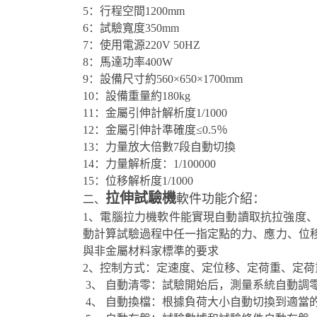
5：行程空間1200mm
6：試驗寬度350mm
7：使用電源220V 50HZ
8：馬達功率400W
9：設備尺寸約560×650×1700mm
10：設備重量約180kg
11：金屬引伸計解析度1/1000
12：金屬引伸計準確度≤0.5％
13：力量放大倍數7段自動切換
14：力量解析度：1/100000
15：位移解析度1/1000
拉伸試驗機
軟件功能介紹：
二、
1、電腦拉力機軟件能實現自動讀取抗拉強度
動計算試驗過程中任一指定點的力、應力、位
與非金屬材料家標準的要求
2、控制方式：定速度、定位移、定荷重、定
3、 自動清零：試驗開始后，測量系統自動調
4、 自動換檔：根據負荷大小自動切換到適當