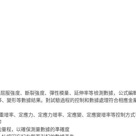
、屈服強度、斷裂強度、彈性模量、延伸率等檢測數據，公式編
移、變形等數據結果。對試驗過程的控制和數據處理符合相應金
荷重增率、定應力、定應力增率、定應變、定應變增率等控制方式
零
的量程，以確保測量數據的準確度