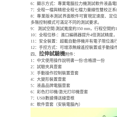
6：顯示方式：專業電腦拉力機測試軟件液晶電
7：全程一檔與精密全程七檔力量線性雙校正系
8：專業版本測試界面軟件可實現定速度、定
多階控制模式可滿足不同的測試要求。
9： 測試空間:測試寬度約350 mm，行程空間約12
10：全程位移:：進口編碼器提升4倍測試精
11：安全裝置：超載自動停機并有電子限位進
12：手控方式：可增添無線遙控裝置或手動操
拉伸試驗機
四、
附件：
1：中文使用操作說明書一份/合格證一份
2：試驗夾具壹套
3：手動操作控制裝置壹套
4：大變形裝置壹套
5：液晶品牌電腦壹套
6：彩色打印機/激光打印機壹套
7：USB數據傳送線壹根
8：軟件壹套（安裝電腦內）