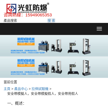
咨詢熱線：15949065353
搜 索
Toggl
navig
當前位置
主頁
>
產品中心
>
拉伸試驗機
>
安全帶模擬人，安全帶模擬假人，安全帶用假人
一、概述：