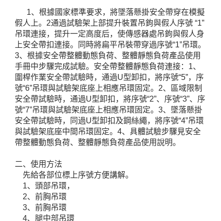
1、根據國家標準要求，將墜落懸掛安全帶穿在模擬
假人上。2通過試驗架上部提升裝置吊鉤與假人序號 “1”
吊環連接，提升一定高度后，使傳感器處吊鉤與假人身
上安全帶扣連接。同時將扁平吊裝帶穿過序號“1”吊環。
3、根據安全帶整體動態負荷、整體靜態負荷產品使用
手冊中步驟完成試驗。安全帶整體靜態負荷連接：1、
圍桿作業安全帶試驗時，通過U型卸扣，將序號“5”，序
號“6”吊環與試驗架底座上相應吊環固定。2、區域限制
安全帶試驗時，通過U型卸扣，將序號“2”、序號“3”、序
號“7”吊環與試驗架底座上相應吊環固定。3、墜落懸掛
安全帶試驗時，同過U型卸扣及鋼絲繩，將序號“4”吊環
與試驗架底座中間吊環固定。4、具體試驗步驟見安全
帶整體動態負荷、整體靜態負荷產品使用說明。
二、使用方法
先給各部位標上序號方便講解。
1、頭部吊環，
2、前胸吊環
3、前胸吊環
4、腿中部吊環