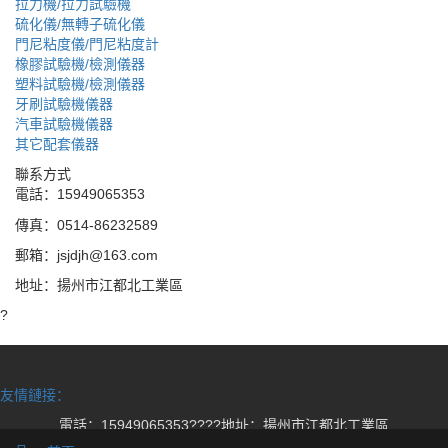
拉力機/拉力試驗機
硫化儀/無轉子硫化儀
門尼粘度儀/門尼粘度計
橡膠試驗機/檢測儀器
塑料試驗機/檢測儀器
牙刷試驗機儀器
汽車試驗機儀器
其它配套儀器
聯系方式
電話：15949065353
傳真：0514-86232589
郵箱：jsjdjh@163.com
地址：揚州市江都北工業區
?
友情鏈接：
電話：15949065353????地址：揚州市江都北工業區