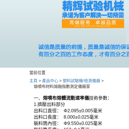
當前位置
主頁
>
產品中心
>
塑料試驗機/檢測儀器
>
熔噴布材料熔融指數測定儀廠家
一、
熔噴布熔體流動速率儀
技術參數：
1.擠壓出料部分
出料口直徑： Φ2.095±0.005毫米
出料口長度： 8.000±0.025毫米
裝料筒內徑： Φ9.550±0.025毫米