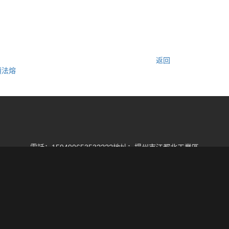
返回
積法熔
電話：15949065353????地址：揚州市江都北工業區
yright © 2002-2168 揚州精輝試驗機械有限公司 版權所有
蘇ICP備180162
蘇公網安備 32108802010634號