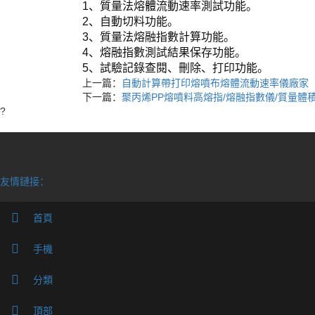
1、質量法熔體流動速率測試功能。
2、自動切料功能。
3、質量法熔融指數計算功能。
4、熔融指數測試結果保存功能。
5、試驗記錄查閱、刪除、打印功能。
上一篇：
自動計算帶打印熔噴布熔體流動速率儀廠家
下一篇：
聚丙烯PP熔噴料高熔指/熔融指數儀/質量體
?
友情鏈接：
首頁
Cop
手機
分類
頂部