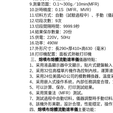
9.測量范圍：O.1～300g／10min(MFR)
10.計時精度：0.1S（MFR、MVR）
11.切料方式：自動（試驗過程中）、手動（
12.切段次數：9次
13.切段間隔時間：9999.9秒
14.結果保存數量：20份
15.供電：220V，50Hz
16.功率：490W
17.外形尺寸：長290×厚410×高630（毫米）
18.打印機配置：面板式熱敏打印機
三、
熔噴布熔體流動速率儀
儀器特點：
1、采用液晶顯示器中文顯示，貼片式鍵盤輸
2、采用32位高檔單片機作為控制內核，運算
3、采用24位美國AD公司的模數轉換器，溫
4、采用嵌入式操作系統，內部任務調度合理
5、可以計算、保存、打印測試結果。
6、采用質量法（MFR）測試。
7、測試過程中自動切料，儀器調整時手動切料
8、該機外形美觀，設計合理，性能穩定，操作
四、
熔噴布熔體流動速率儀
主要功能：