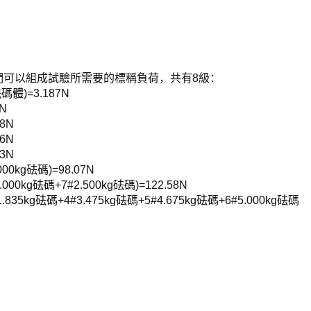
們可以組成試驗所需要的標稱負荷，共有8級：
碼體)=3.187N
7N
18N
26N
03N
.000kg砝碼)=98.07N
5.000kg砝碼+7#2.500kg砝碼)=122.58N
#1.835kg砝碼+4#3.475kg砝碼+5#4.675kg砝碼+6#5.000kg砝碼