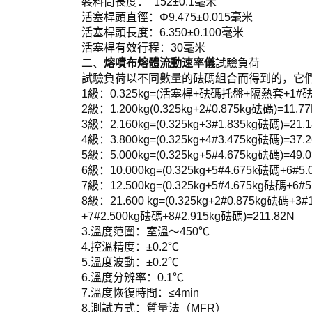
裝料筒長度： 152±0.1毫米
活塞桿頭直徑：Φ9.475±0.015毫米
活塞桿頭長度：6.350±0.100毫米
活塞桿有效行程：30毫米
二、
熔噴布熔體流動速率儀
試驗負荷
試驗負荷以不同數量的砝碼組合而得到的，它
1級：0.325kg=(活塞桿+砝碼托盤+隔熱套+1#砝
2級：1.200kg(0.325kg+2#0.875kg砝碼)=11.7
3級：2.160kg=(0.325kg+3#1.835kg砝碼)=21.
4級：3.800kg=(0.325kg+4#3.475kg砝碼)=37.
5級：5.000kg=(0.325kg+5#4.675kg砝碼)=49.
6級：10.000kg=(0.325kg+5#4.675k砝碼+6#5
7級：12.500kg=(0.325kg+5#4.675kg砝碼+6#
8級：21.600 kg=(0.325kg+2#0.875kg砝碼+3
+7#2.500kg砝碼+8#2.915kg砝碼)=211.82N
3.溫度范圍：室溫～450℃
4.控溫精度：±0.2℃
5.溫度波動：±0.2℃
6.溫度分辨率：0.1℃
7.溫度恢復時間：≤4min
8.測試方式：質量法（MFR）