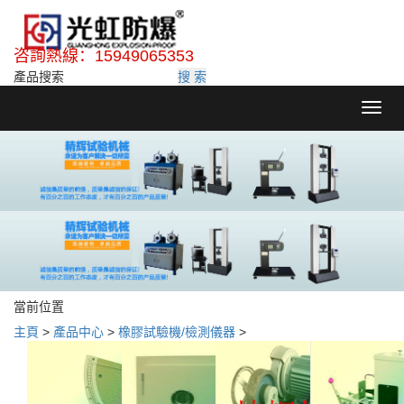
咨詢熱線：15949065353
搜 索
Toggl
navig
當前位置
主頁
>
產品中心
>
橡膠試驗機/檢測儀器
>