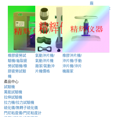
廠
首頁
1
2
3
4
末
頁
橡膠疲勞試
氣動沖片機/
橡膠沖片機/
驗機/龜裂疲
氣動沖片機
沖片機/手動
勞試驗機/橡
廠家/氣動沖
沖片機/沖片
膠疲勞試驗
片機價格
機廠家
機
產品中心
試驗機
萬能試驗機
拉伸試驗機
拉力機/拉力試驗機
硫化儀/無轉子硫化儀
門尼粘度儀/門尼粘度計