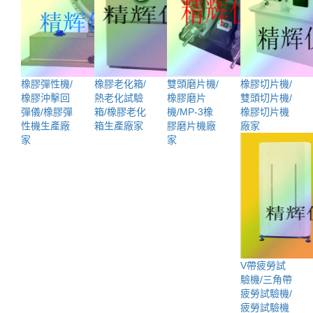
橡膠彈性機/
橡膠老化箱/
雙頭磨片機/
橡膠切片機/
橡膠沖擊回
熱老化試驗
橡膠磨片
雙頭切片機/
彈儀/橡膠彈
箱/橡膠老化
機/MP-3橡
橡膠切片機
性機生產廠
箱生產廠家
膠磨片機廠
廠家
家
家
V帶疲勞試
驗機/三角帶
疲勞試驗機/
疲勞試驗機