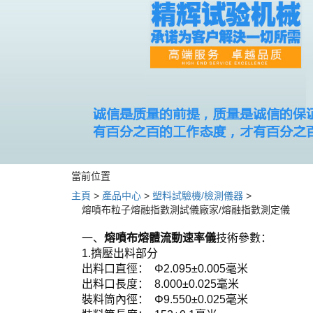
當前位置
主頁
>
產品中心
>
塑料試驗機/檢測儀器
>
熔噴布粒子熔融指數測試儀廠家/熔融指數測定儀
一、
熔噴布熔體流動速率儀
技術參數：
1.擠壓出料部分
出料口直徑： Φ2.095±0.005毫米
出料口長度： 8.000±0.025毫米
裝料筒內徑： Φ9.550±0.025毫米