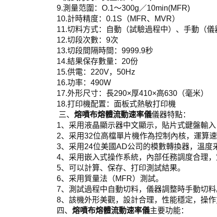
9.測量范圍：O.1～300g／10min(MFR)
10.計時精度：0.1S（MFR、MVR）
11.切料方式：自動（試驗過程中）、手動（
12.切段次數：9次
13.切段間隔時間：9999.9秒
14.結果保存數量：20份
15.供電：220V，50Hz
16.功率：490W
17.外形尺寸：長290×厚410×高630（毫米）
18.打印機配置：面板式熱敏打印機
三、
熔噴布熔體流動速率儀
儀器特點：
1、采用液晶顯示器中文顯示，貼片式鍵盤輸
2、采用32位高檔單片機作為控制內核，運算
3、采用24位美國AD公司的模數轉換器，溫
4、采用嵌入式操作系統，內部任務調度合理
5、可以計算、保存、打印測試結果。
6、采用質量法（MFR）測試。
7、測試過程中自動切料，儀器調整時手動切料
8、該機外形美觀，設計合理，性能穩定，操作
四、
熔噴布熔體流動速率儀
主要功能：