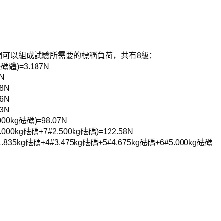
們可以組成試驗所需要的標稱負荷，共有8級：
碼體)=3.187N
7N
18N
26N
03N
.000kg砝碼)=98.07N
5.000kg砝碼+7#2.500kg砝碼)=122.58N
#1.835kg砝碼+4#3.475kg砝碼+5#4.675kg砝碼+6#5.000kg砝碼