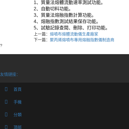
1、質量法熔體流動速率測試功能。
2、自動切料功能。
3、質量法熔融指數計算功能。
4、熔融指數測試結果保存功能。
5、試驗記錄查閱、刪除、打印功能。
上一篇：
熔噴布熔體流動儀生產廠家
下一篇：
聚丙烯熔噴布專用熔融指數儀制造商
?
友情鏈接：
首頁
Cop
手機
分類
頂部