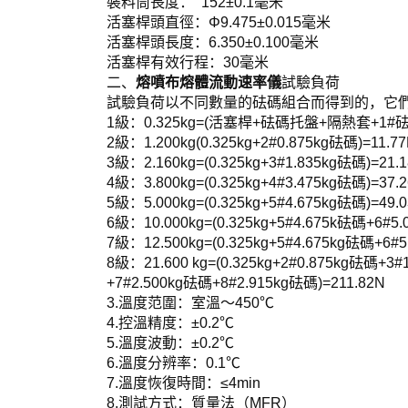
裝料筒長度： 152±0.1毫米
活塞桿頭直徑：Φ9.475±0.015毫米
活塞桿頭長度：6.350±0.100毫米
活塞桿有效行程：30毫米
二、
熔噴布熔體流動速率儀
試驗負荷
試驗負荷以不同數量的砝碼組合而得到的，它
1級：0.325kg=(活塞桿+砝碼托盤+隔熱套+1#砝
2級：1.200kg(0.325kg+2#0.875kg砝碼)=11.7
3級：2.160kg=(0.325kg+3#1.835kg砝碼)=21.
4級：3.800kg=(0.325kg+4#3.475kg砝碼)=37.
5級：5.000kg=(0.325kg+5#4.675kg砝碼)=49.
6級：10.000kg=(0.325kg+5#4.675k砝碼+6#5
7級：12.500kg=(0.325kg+5#4.675kg砝碼+6#
8級：21.600 kg=(0.325kg+2#0.875kg砝碼+3
+7#2.500kg砝碼+8#2.915kg砝碼)=211.82N
3.溫度范圍：室溫～450℃
4.控溫精度：±0.2℃
5.溫度波動：±0.2℃
6.溫度分辨率：0.1℃
7.溫度恢復時間：≤4min
8.測試方式：質量法（MFR）