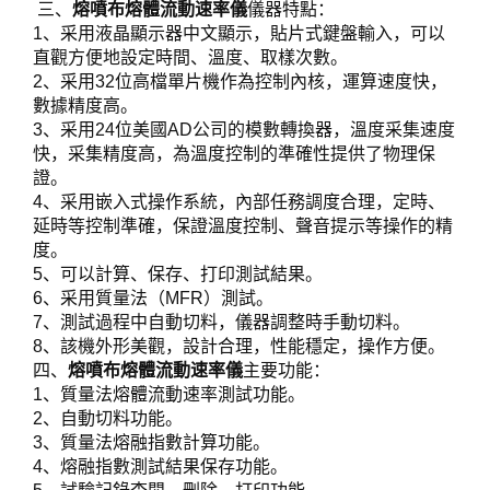
三、
熔噴布熔體流動速率儀
儀器特點：
1、采用液晶顯示器中文顯示，貼片式鍵盤輸入，可以
直觀方便地設定時間、溫度、取樣次數。
2、采用32位高檔單片機作為控制內核，運算速度快，
數據精度高。
3、采用24位美國AD公司的模數轉換器，溫度采集速度
快，采集精度高，為溫度控制的準確性提供了物理保
證。
4、采用嵌入式操作系統，內部任務調度合理，定時、
延時等控制準確，保證溫度控制、聲音提示等操作的精
度。
5、可以計算、保存、打印測試結果。
6、采用質量法（MFR）測試。
7、測試過程中自動切料，儀器調整時手動切料。
8、該機外形美觀，設計合理，性能穩定，操作方便。
四、
熔噴布熔體流動速率儀
主要功能：
1、質量法熔體流動速率測試功能。
2、自動切料功能。
3、質量法熔融指數計算功能。
4、熔融指數測試結果保存功能。