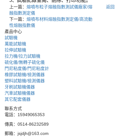
5、試驗記錄查閱、刪除、打印功能。
上一篇：
熔噴布粒子熔融指數測試儀廠家/熔
返回
融指數測定儀
下一篇：
熔噴布材料熔融指數測定儀/高流動
性熔融指數儀
產品中心
試驗機
萬能試驗機
拉伸試驗機
拉力機/拉力試驗機
硫化儀/無轉子硫化儀
門尼粘度儀/門尼粘度計
橡膠試驗機/檢測儀器
塑料試驗機/檢測儀器
牙刷試驗機儀器
汽車試驗機儀器
其它配套儀器
聯系方式
電話：15949065353
傳真：0514-86232589
郵箱：jsjdjh@163.com