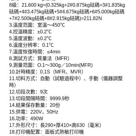
8級：21.600 kg=(0.325kg+2#0.875kg砝碼+3#1.835kg
砝碼+4#3.475kg砝碼+5#4.675kg砝碼+6#5.000kg砝碼
+7#2.500kg砝碼+8#2.915kg砝碼)=211.82N
3.溫度范圍：室溫～450℃
4.控溫精度：±0.2℃
5.溫度波動：±0.2℃
6.溫度分辨率：0.1℃
7.溫度恢復時間：≤4min
8.測試方式：質量法（MFR）
9.測量范圍：O.1～300g／10min(MFR)
10.計時精度：0.1S（MFR、MVR）
11.切料方式：自動（試驗過程中）、手動（儀器調整
時）
12.切段次數：9次
13.切段間隔時間：9999.9秒
14.結果保存數量：20份
15.供電：220V，50Hz
16.功率：490W
17.外形尺寸：長290×厚410×高630（毫米）
18.打印機配置：面板式熱敏打印機