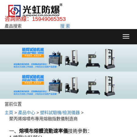
咨詢熱線：15949065353
搜 索
Toggl
navig
當前位置
主頁
>
產品中心
>
塑料試驗機/檢測儀器
>
聚丙烯熔噴布專用熔融指數儀制造商
一、
熔噴布熔體流動速率儀
技術參數：