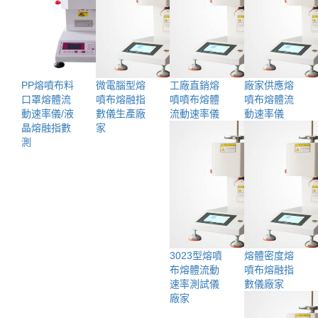
PP熔噴布料
微電腦型熔
工廠直銷熔
廠家供應熔
口罩熔體流
噴布熔融指
噴噴布熔體
噴布熔體流
動速率儀/液
數儀生產廠
流動速率儀
動速率儀
晶熔融指數
家
測
3023型熔噴
熔體密度熔
布熔體流動
噴布熔融指
速率測試儀
數儀廠家
廠家