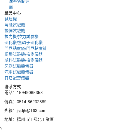
速率儀制造
商
產品中心
試驗機
萬能試驗機
拉伸試驗機
拉力機/拉力試驗機
硫化儀/無轉子硫化儀
門尼粘度儀/門尼粘度計
橡膠試驗機/檢測儀器
塑料試驗機/檢測儀器
牙刷試驗機儀器
汽車試驗機儀器
其它配套儀器
聯系方式
電話：15949065353
傳真：0514-86232589
郵箱：jsjdjh@163.com
地址：揚州市江都北工業區
?