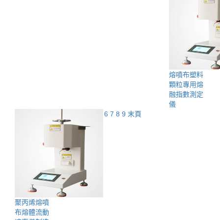
熔噴布塑料
顆粒專用熔
融指數測定
儀
首頁
1
2
3
4
5
6
7
8
9
末頁
聚丙烯熔噴
布熔體流動