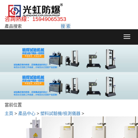
咨詢熱線：15949065353
搜 索
Toggl
navig
當前位置
主頁
>
產品中心
>
塑料試驗機/檢測儀器
>