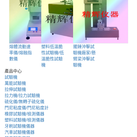
熔體流動速
塑料低溫脆
擺錘沖擊試
率儀/熔融指
性試驗機/低
驗機廠家/懸
數儀
溫脆性試驗
臂梁沖擊試
機
驗機
產品中心
試驗機
萬能試驗機
拉伸試驗機
拉力機/拉力試驗機
硫化儀/無轉子硫化儀
門尼粘度儀/門尼粘度計
橡膠試驗機/檢測儀器
塑料試驗機/檢測儀器
牙刷試驗機儀器
汽車試驗機儀器