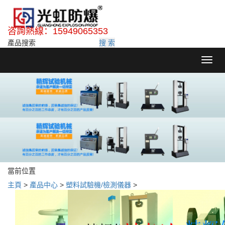
咨詢熱線：15949065353
搜 索
Toggl
navig
當前位置
主頁
>
產品中心
>
塑料試驗機/檢測儀器
>