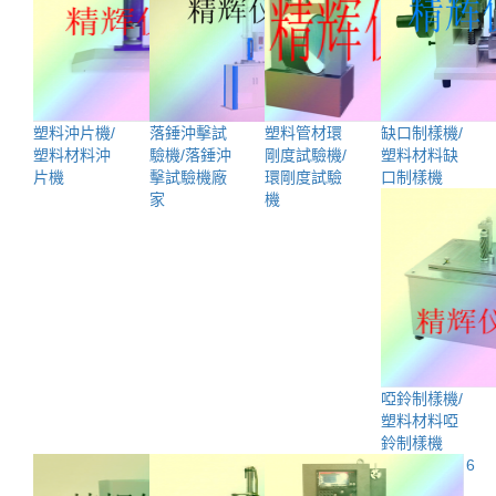
塑料沖片機/
落錘沖擊試
塑料管材環
缺口制樣機/
塑料材料沖
驗機/落錘沖
剛度試驗機/
塑料材料缺
片機
擊試驗機廠
環剛度試驗
口制樣機
家
機
啞鈴制樣機/
塑料材料啞
鈴制樣機
首頁
1
2
3
4
5
6
7
8
9
末頁